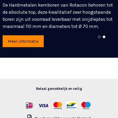
balkstaal en massief in staal en roestvaststaal. Wij
De Hardmetalen kernboren van Rotacon behoren tot
adviseren en informeren u graag over de uitvoering
de absolute top, deze kwalitatief zeer hoogstaande
en tandsteek.
boren zijn uit voorraad leverbaar met snijdieptes tot
maximaal 110 mm en diameters tot Ø 70 mm.
Meer informatie
1
2
Meer informatie
Betaal gemakkelijk en veilig