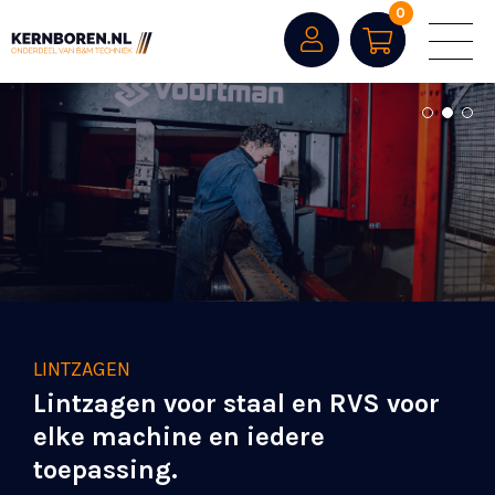
0
1
2
3
KERNBOREN
LINTZAGEN
MACHINES
Rotacon hard metalen kernboren
Lintzagen voor staal en RVS voor
Fein kernboormachines en
van absolute topkwaliteit.
elke machine en iedere
laskantenfreesmachines uit
toepassing.
voorraad leverbaar!
Bekijk producten