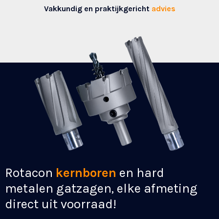
Vakkundig en praktijkgericht
advies
Lintzagen
Rotacon
kernboren
in elke afmeting! voor
en hard
zagen van staal en RVS.
metalen gatzagen, elke afmeting
direct uit voorraad!
Lintzagen op maat geleverd voor kokers, buizen,