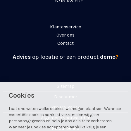
6718 XW EDE
Klantenservice
Over ons
Contact
Advies
op locatie of een product
demo
?
Sitemap
Cookies
Disclaimer
Privacy Policy
Laat ons weten welke cookies we mogen plaatsen. Wanneer
essentiële cookies aanklikt verzamelen wij geen
Algemene voorwaarden
persoonsgegevens en help je ons de site te verbeteren.
Wanneer je Cookies accepteren aanklikt krijg je een
Retourbeleid