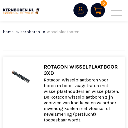
0
home
kernboren
wisselplaatboren
Kernboren
Wisselplaatboren
HM Gatzagen
ROTACON WISSELPLAATBOOR
Gatzagen
3XD
Toebehoren voor kernboren
Rotacon Wisselplaatboren voor
Toebehoren voor HM gatzagen
boren in boor- zaagstraten met
Toebehoren voor gatzagen
wisselplaathouders en wisselplaten.
De Rotacon wisselplaatboren zijn
voorzien van koelkanalen waardoor
inwendig koelen met vloeisof of
nevelsmering (perslucht)
toepasbaar wordt.