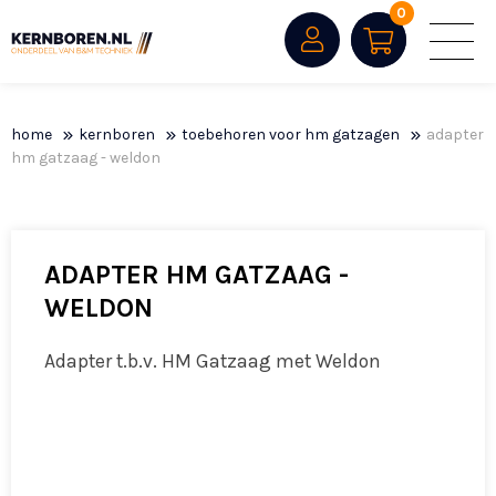
0
home
kernboren
toebehoren voor hm gatzagen
adapter
hm gatzaag - weldon
ADAPTER HM GATZAAG -
WELDON
Adapter t.b.v. HM Gatzaag met Weldon