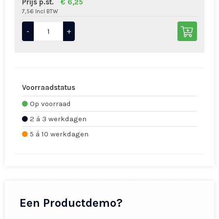
Prijs p.st.
€ 6,25
7,56 Incl BTW
-
+
Voorraadstatus
Op voorraad
2 á 3 werkdagen
5 á 10 werkdagen
Een Productdemo?