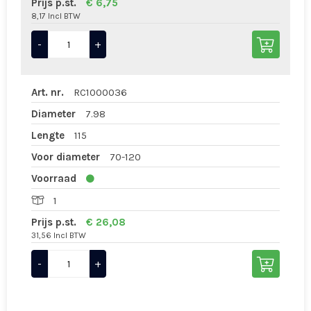
Prijs p.st.
€ 6,75
8,17 Incl BTW
-
+
Art. nr.
RC1000036
Diameter
7.98
Lengte
115
Voor diameter
70-120
Voorraad
1
Prijs p.st.
€ 26,08
31,56 Incl BTW
-
+