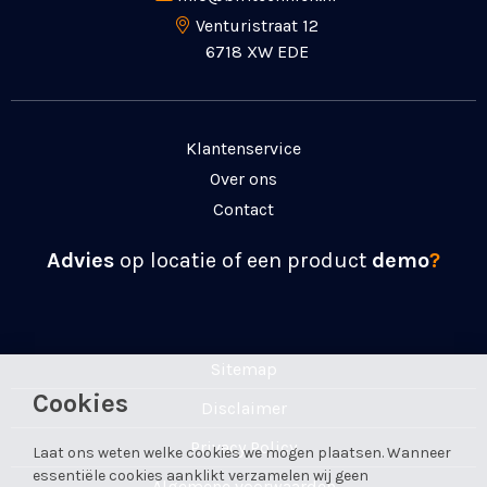
Venturistraat 12
6718 XW EDE
Klantenservice
Over ons
Contact
Advies
op locatie of een product
demo
?
Sitemap
Cookies
Disclaimer
Privacy Policy
Laat ons weten welke cookies we mogen plaatsen. Wanneer
essentiële cookies aanklikt verzamelen wij geen
Algemene voorwaarden