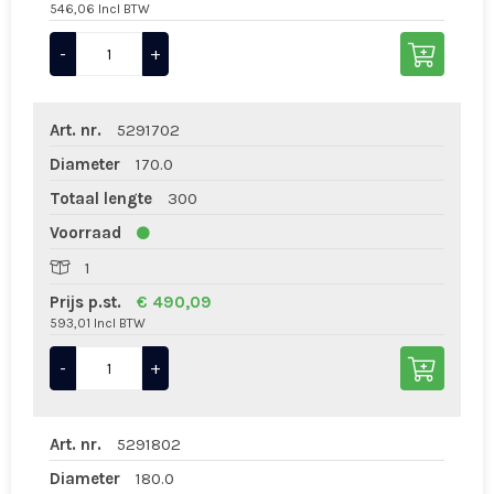
546,06 Incl BTW
-
+
Art. nr.
5291702
Diameter
170.0
Totaal lengte
300
Voorraad
1
Prijs p.st.
€ 490,09
593,01 Incl BTW
-
+
Art. nr.
5291802
Diameter
180.0