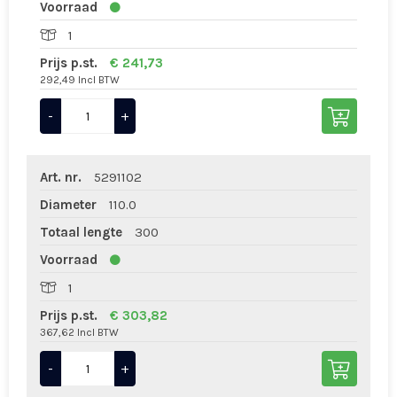
Voorraad
1
Prijs p.st.
€ 241,73
292,49 Incl BTW
-
+
Art. nr.
5291102
Diameter
110.0
Totaal lengte
300
Voorraad
1
Prijs p.st.
€ 303,82
367,62 Incl BTW
-
+