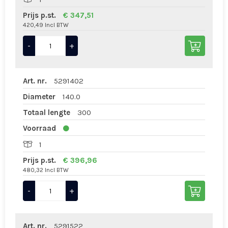
Prijs p.st.
€ 347,51
420,49 Incl BTW
-
+
Art. nr.
5291402
Diameter
140.0
Totaal lengte
300
Voorraad
1
Prijs p.st.
€ 396,96
480,32 Incl BTW
-
+
Art. nr.
5291522