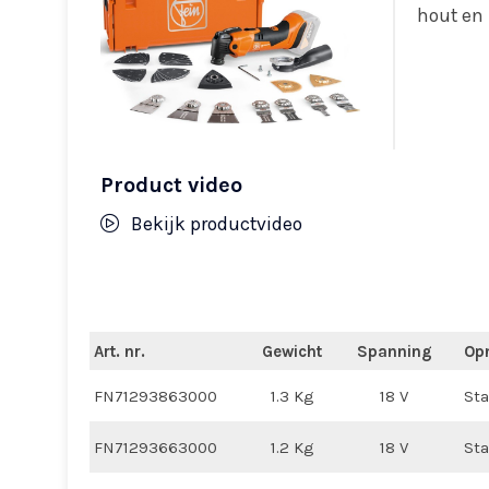
hout en 
Product video
Bekijk productvideo
Art. nr.
Gewicht
Spanning
Op
FN71293863000
1.3 Kg
18 V
Sta
FN71293663000
1.2 Kg
18 V
Sta