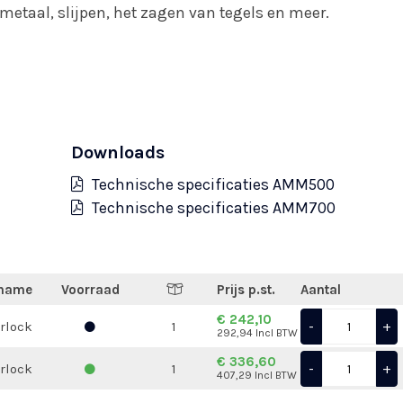
metaal, slijpen, het zagen van tegels en meer.
Downloads
Technische specificaties AMM500
Technische specificaties AMM700
name
Voorraad
Prijs p.st.
Aantal
€ 242,10
-
+
rlock
1
292,94 Incl BTW
€ 336,60
-
+
rlock
1
407,29 Incl BTW