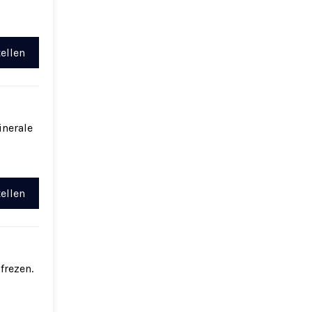
ellen
inerale
ellen
frezen.