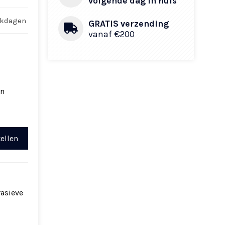
volgende dag in huis
rkdagen
GRATIS verzending
vanaf €200
in
ellen
rasieve