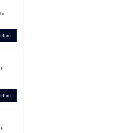
te
ellen
op
ellen
op