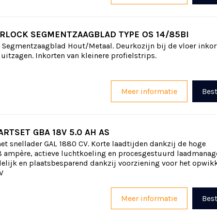
RLOCK SEGMENTZAAGBLAD TYPE OS 14/85BI
 Segmentzaagblad Hout/Metaal. Deurkozijn bij de vloer inkor
itzagen. Inkorten van kleinere profielstrips.
Meer informatie
Best
ARTSET GBA 18V 5.0 AH AS
met snellader GAL 1880 CV. Korte laadtijden dankzij de hoge
8 ampère, actieve luchtkoeling en procesgestuurd laadmanag
elijk en plaatsbesparend dankzij voorziening voor het opwik
V
Meer informatie
Best