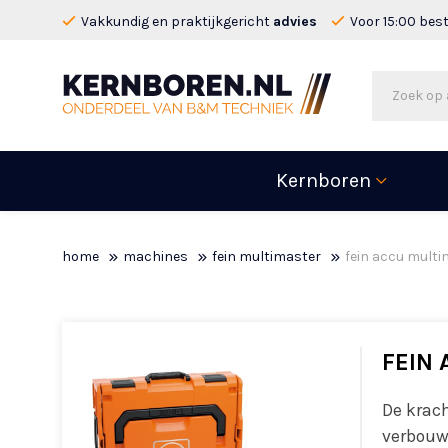
Vakkundig en praktijkgericht
advies
Voor 15:00 bes
Kernboren
home
machines
fein multimaster
fein accu multi
FEIN
De krac
verbouw