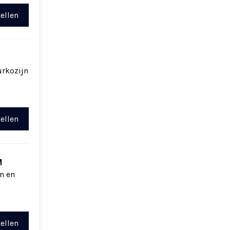
ellen
urkozijn
ellen
M
n en
ellen