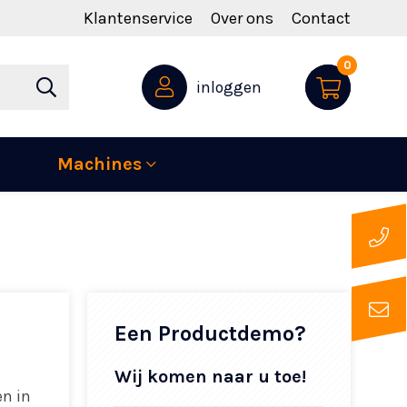
Klantenservice
Over ons
Contact
0
inloggen
Machines
Een Productdemo?
Wij komen naar u toe!
en in