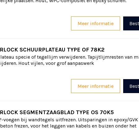
elijke plaatsen. Hout, WPC-composiet en epoxy schuren.
Meer informatie
Best
RLOCK SCHUURPLATEAU TYPE OF 78K2
ateau specie of tegellijm verwijderen. Tapijtlijmresten van m
jderen. Hout vijlen, voor grof aanpaswerk
Meer informatie
Best
RLOCK SEGMENTZAAGBLAD TYPE OS 70K5
?-voegen bij wandtegels uitfrezen. Uitsparingen in epoxy/GVK 
nbeton frezen, voor het leggen van kabels en buizen onder het