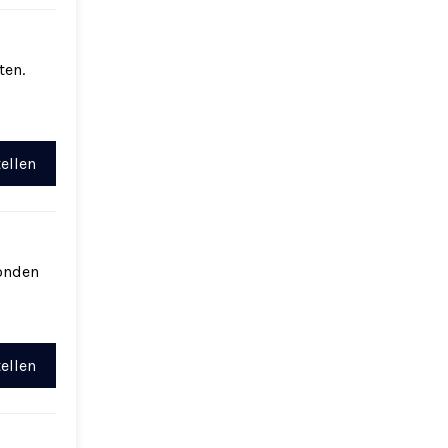
ten.
ellen
onden
ellen