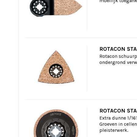
moeilijk toegank
ROTACON STA
Rotacon schuurpl
ondergrond verwi
ROTACON STA
Extra dunne 1/16
Groeven in celle
pleisterwerk.