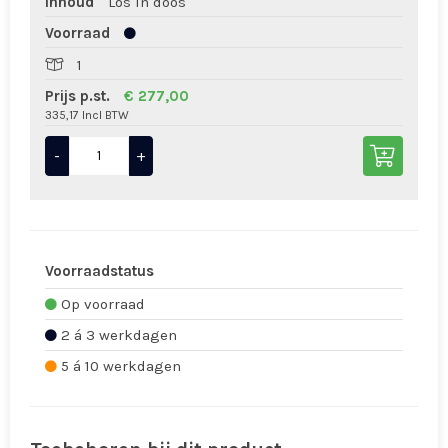
Inhoud
Los in doos
Voorraad
1
Prijs p.st.
€ 277,00
335,17 Incl BTW
-
+
Voorraadstatus
Op voorraad
2 á 3 werkdagen
5 á 10 werkdagen