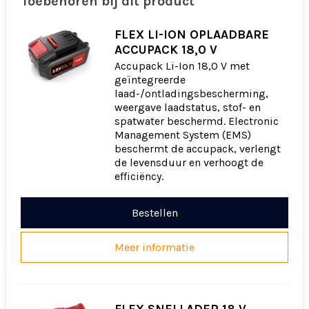
Toebehoren bij dit product
FLEX LI-ION OPLAADBARE
ACCUPACK 18,0 V
Accupack Li-Ion 18,0 V met
geïntegreerde
laad-/ontladingsbescherming,
weergave laadstatus, stof- en
spatwater beschermd. Electronic
Management System (EMS)
beschermt de accupack, verlengt
de levensduur en verhoogt de
efficiëncy.
Bestellen
Meer informatie
FLEX SNELLADER 18 V