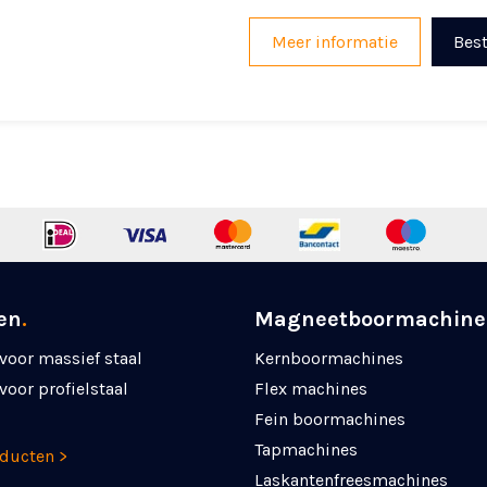
Meer informatie
Best
en
.
Magneetboormachine
voor massief staal
Kernboormachines
voor profielstaal
Flex machines
Fein boormachines
Tapmachines
oducten >
Laskanten­freesmachines