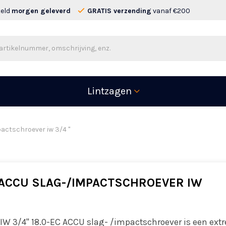
teld
morgen geleverd
GRATIS verzending
vanaf €200
Lintzagen
pactschroever iw 3/4 "
 ACCU SLAG-/IMPACTSCHROEVER IW
 IW 3/4" 18.0-EC ACCU slag- /impactschroever is een ext