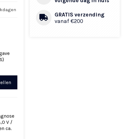
volgende dag in huis
rkdagen
GRATIS verzending
vanaf €200
gave
S)
ellen
iagnose
,0 V /
n ca.