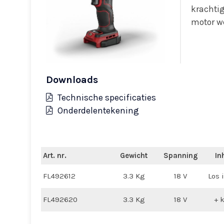
krachtig
motor w
Downloads
Technische specificaties
Onderdelentekening
Art. nr.
Gewicht
Spanning
In
FL492612
3.3 Kg
18 V
Los 
FL492620
3.3 Kg
18 V
+ 