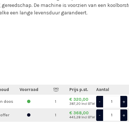
 gereedschap. De machine is voorzien van een koolborst
elke een lange levensduur garandeert.
houd
Voorraad
Prijs p.st.
Aantal
€ 320,00
-
+
in doos
1
387,20 Incl BTW
€ 368,00
-
+
koffer
1
445,28 Incl BTW