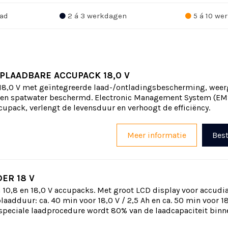
ad
2 á 3 werkdagen
5 á 10 we
OPLAADBARE ACCUPACK 18,0 V
18,0 V met geïntegreerde laad-/ontladingsbescherming, weer
- en spatwater beschermd. Electronic Management System (EM
upack, verlengt de levensduur en verhoogt de efficiëncy.
Meer informatie
Best
ER 18 V
 10,8 en 18,0 V accupacks. Met groot LCD display voor accud
laadduur: ca. 40 min voor 18,0 V / 2,5 Ah en ca. 50 min voor 18
 speciale laadprocedure wordt 80% van de laadcapaciteit binne