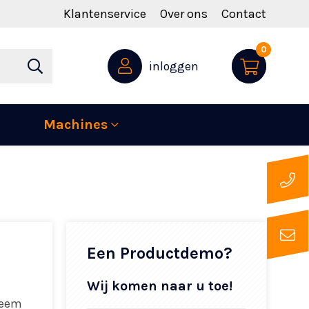
Klantenservice
Over ons
Contact
0
inloggen
Machines
Een Productdemo?
Wij komen naar u toe!
reem