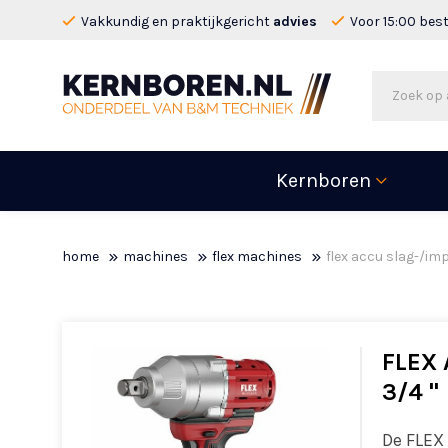
Vakkundig en praktijkgericht
advies
Voor 15:00 bes
Kernboren
home
machines
flex machines
flex accu slag-/im
FLEX
3/4 "
De FLEX