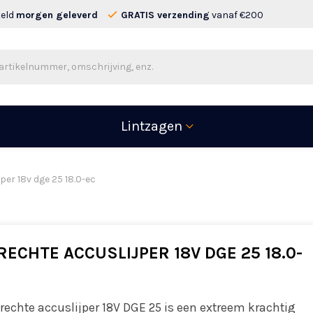
teld
morgen geleverd
GRATIS verzending
vanaf €200
Lintzagen
jper 18v dge 25 18.0-ec
RECHTE ACCUSLIJPER 18V DGE 25 18.0-
rechte accuslijper 18V DGE 25 is een extreem krachtig