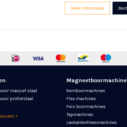
Meer informatie
Best
en
.
Magneetboormachine
voor massief staal
Kernboormachines
voor profielstaal
Flex machines
Fein boormachines
Tapmachines
oducten >
Laskanten­freesmachines