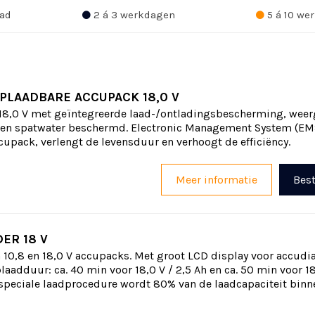
ad
2 á 3 werkdagen
5 á 10 we
OPLAADBARE ACCUPACK 18,0 V
18,0 V met geïntegreerde laad-/ontladingsbescherming, weer
- en spatwater beschermd. Electronic Management System (EM
upack, verlengt de levensduur en verhoogt de efficiëncy.
Meer informatie
Best
ER 18 V
 10,8 en 18,0 V accupacks. Met groot LCD display voor accud
laadduur: ca. 40 min voor 18,0 V / 2,5 Ah en ca. 50 min voor 18
 speciale laadprocedure wordt 80% van de laadcapaciteit binne