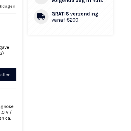
volgende dag in huis
rkdagen
GRATIS verzending
vanaf €200
gave
S)
ellen
iagnose
,0 V /
n ca.