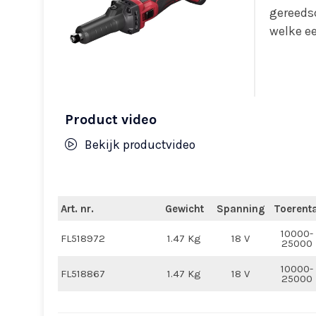
gereeds
welke e
Product video
Bekijk productvideo
Art. nr.
Gewicht
Spanning
Toerenta
10000-
FL518972
1.47 Kg
18 V
25000
10000-
FL518867
1.47 Kg
18 V
25000