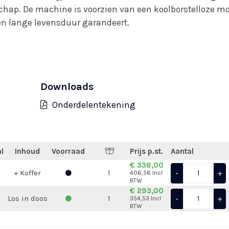
chap. De machine is voorzien van een koolborstelloze mo
en lange levensduur garandeert.
Downloads
Onderdelentekening
l
Inhoud
Voorraad
Prijs p.st.
Aantal
€ 336,00
-
+
+ Koffer
1
406,56 Incl
BTW
€ 293,00
-
+
Los in doos
1
354,53 Incl
BTW