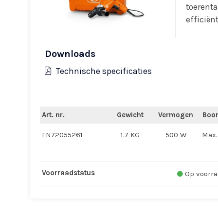
toerenta
efficiën
Downloads
Technische specificaties
Art. nr.
Gewicht
Vermogen
Boor
FN72055261
1.7 KG
500 W
Max.
Voorraadstatus
Op voorra