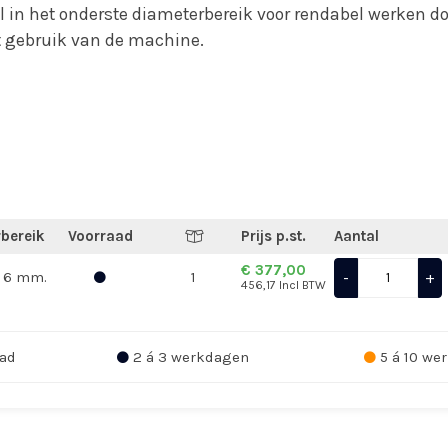
l in het onderste diameterbereik voor rendabel werken do
t gebruik van de machine.
bereik
Voorraad
Prijs p.st.
Aantal
€ 377,00
-
+
 6 mm.
1
456,17 Incl BTW
ad
2 á 3 werkdagen
5 á 10 we