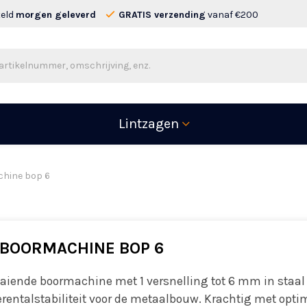
teld
morgen geleverd
GRATIS verzending
vanaf €200
Lintzagen
hine bop 6
BOORMACHINE BOP 6
aaiende boormachine met 1 versnelling tot 6 mm in staal
erentalstabiliteit voor de metaalbouw. Krachtig met opti