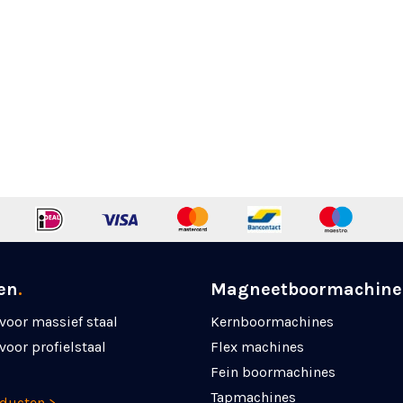
en
.
Magneetboormachine
voor massief staal
Kernboormachines
voor profielstaal
Flex machines
Fein boormachines
Tapmachines
oducten >