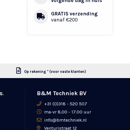
volgende dag in huis
GRATIS verzending
vanaf €200
Op rekening * (voor vaste klanten)
s
.
B&M Techniek BV
+31 (0)318 - 520 507
ma-vr 8.00 - 17.00 uur
info@bmtechniek.nl
Venturistraat 12