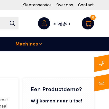
Klantenservice
Over ons
Contact
0
inloggen
Machines
Een Productdemo?
 met
Wij komen naar u toe!
maal