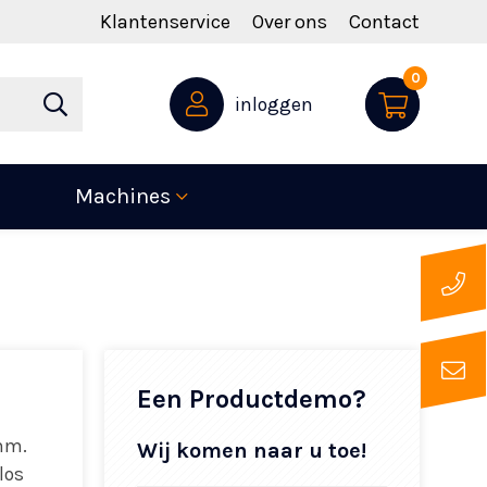
Klantenservice
Over ons
Contact
0
inloggen
Machines
Een Productdemo?
 mm.
Wij komen naar u toe!
los