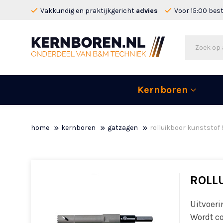
Vakkundig en praktijkgericht
advies
Voor 15:00 bes
Kernboren
home
kernboren
gatzagen
rolluikboor kunststof 
ROLLU
Uitvoeri
Wordt co