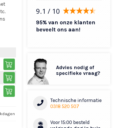
het
9.1
/ 10
tc.
ens
95% van onze klanten
beveelt ons aan!
Advies nodig of
specifieke vraag?
Technische informatie
0318 520 507
rkdagen
Voor 15:00 besteld