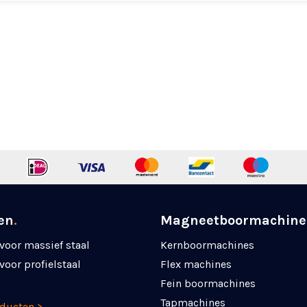
en
.
Magneetboormachine
voor massief staal
Kernboormachines
voor profielstaal
Flex machines
Fein boormachines
Tapmachines
oducten >