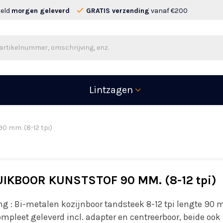
teld
morgen geleverd
GRATIS verzending
vanaf €200
Lintzagen
90 mm. (8-12 tpi)
IKBOOR KUNSTSTOF 90 MM. (8-12 tpi)
ng : Bi-metalen kozijnboor tandsteek 8-12 tpi lengte 90
mpleet geleverd incl. adapter en centreerboor, beide ook 