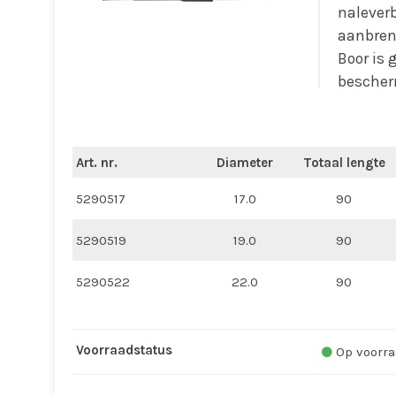
naleverb
aanbren
Boor is 
bescher
Art. nr.
Diameter
Totaal lengte
5290517
17.0
90
5290519
19.0
90
5290522
22.0
90
Voorraadstatus
Op voorra