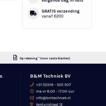
volgende dag in huis
GRATIS verzending
vanaf €200
Op rekening * (voor vaste klanten)
s
.
B&M Techniek BV
+31 (0)318 - 520 507
ma-vr 8.00 - 17.00 uur
info@bmtechniek.nl
Venturistraat 12