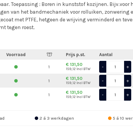
aar. Toepassing : Boren in kunststof kozijnen. Bijv.voor 
gen van het bandmechaniek voor rolluiken, zonwering e
gecoat met PTFE, hetgeen de wrijving verminderd en tev
mt tegen roest.
Voorraad
Prijs p.st.
Aantal
€ 131,50
-
+
1
159,12 Incl BTW
€ 131,50
-
+
1
159,12 Incl BTW
€ 131,50
-
+
1
159,12 Incl BTW
ad
2 á 3 werkdagen
5 á 10 we