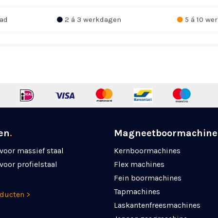
ad
2 á 3 werkdagen
5 á 10 we
en
.
Magneetboormachine
voor massief staal
Kernboormachines
voor profielstaal
Flex machines
Fein boormachines
Tapmachines
oducten >
Laskanten­freesmachines