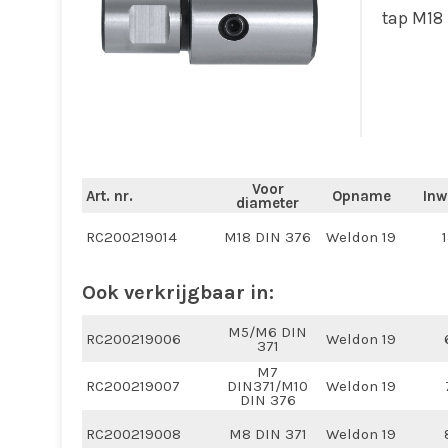
tap M18
Voor
Art. nr.
Opname
Inw
diameter
RC200219014
M18 DIN 376
Weldon 19
Ook verkrijgbaar in:
M5/M6 DIN
RC200219006
Weldon 19
371
M7
RC200219007
DIN371/M10
Weldon 19
DIN 376
RC200219008
M8 DIN 371
Weldon 19