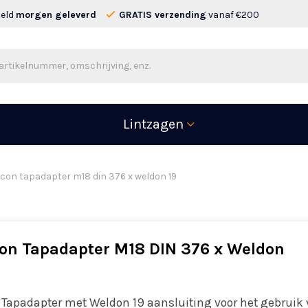
teld
morgen geleverd
GRATIS verzending
vanaf €200
Lintzagen
con tapadapter m18 din 376 x weldon 19
on Tapadapter M18 DIN 376 x Weldon
 Tapadapter met Weldon 19 aansluiting voor het gebruik