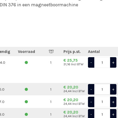
 DIN 376 in een magneetboormachine
endig
Voorraad
Prijs p.st.
Aantal
€ 25,75
-
+
14.0
1
31,16 Incl BTW
€ 20,20
-
+
6.0
1
24,44 Incl BTW
€ 20,20
-
+
7.0
1
24,44 Incl BTW
€ 20,20
-
+
8.0
1
24,44 Incl BTW